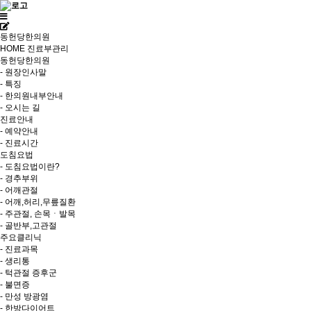
동헌당한의원
HOME
진료부관리
동헌당한의원
- 원장인사말
- 특징
- 한의원내부안내
- 오시는 길
진료안내
- 예약안내
- 진료시간
도침요법
- 도침요법이란?
- 경추부위
- 어깨관절
- 어깨,허리,무릎질환
- 주관절, 손목ㆍ발목
- 골반부,고관절
주요클리닉
- 진료과목
- 생리통
- 턱관절 증후군
- 불면증
- 만성 방광염
- 한방다이어트