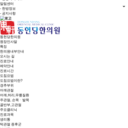
알림센터
- 한방정보
- 공지사항
동헌당한의원
원장인사말
특징
한의원내부안내
오시는 길
진료안내
예약안내
진료시간
도침요법
도침요법이란?
경추부위
어깨관절
어깨,허리,무릎질환
주관절, 손목ㆍ발목
골반부,고관절
주요클리닉
진료과목
생리통
턱관절 증후군