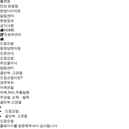
불면증
만성 방광염
한방다이어트
알림센터
한방정보
공지사항
HOME
진료부관리
도침요법
동헌당한의원
진료안내
도침요법
주요클리닉
알림센터
골반부, 고관절
도침요법이란?
경추부위
어깨관절
어깨,허리,무릎질환
주관절, 손목ㆍ발목
골반부,고관절
도침요법
골반부, 고관절
도침요법
홈페이지를 방문해주셔서 감사합니다.