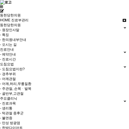
동헌당한의원
HOME
진료부관리
동헌당한의원
- 원장인사말
- 특징
- 한의원내부안내
- 오시는 길
진료안내
- 예약안내
- 진료시간
도침요법
- 도침요법이란?
- 경추부위
- 어깨관절
- 어깨,허리,무릎질환
- 주관절, 손목ㆍ발목
- 골반부,고관절
주요클리닉
- 진료과목
- 생리통
- 턱관절 증후군
- 불면증
- 만성 방광염
- 한방다이어트